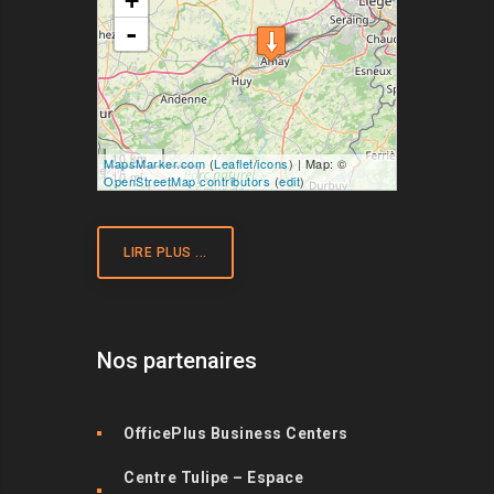
+
-
10 km
MapsMarker.com
(
Leaflet
/
icons
) | Map: ©
10 mi
OpenStreetMap contributors
(
edit
)
LIRE PLUS ...
Nos partenaires
OfficePlus Business Centers
Centre Tulipe – Espace